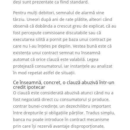
deși sunt prezentate ca fiind standard.
Pentru mulți debitori, semnalul de alarmă vine
târziu. Uneori după ani de rate plătite, alteori când
observă că dobânda a crescut greu de explicat, că au
fost percepute comisioane discutabile sau că
executarea silită a pornit pe baza unui contract pe
care nu l-au înțeles pe deplin. Vestea bună este că
existența unui contract semnat nu înseamnă
automat că orice clauză este valabilă. Legea
protejează consumatorul, iar instanțele au analizat
în mod repetat astfel de situații.
Ce înseamnă, concret, o clauză abuzivă într-un
credit ipotecar
O clauză este considerată abuzivă atunci când nu a
fost negociată direct cu consumatorul și produce,
contrar bunei-credințe, un dezechilibru important
între drepturile și obligațiile părților. Tradus simplu,
banca nu poate introduce în contract mecanisme
prin care își rezervă avantaje disproporționate,