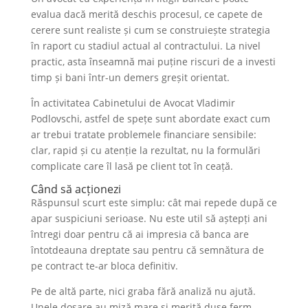
evalua dacă merită deschis procesul, ce capete de
cerere sunt realiste și cum se construiește strategia
în raport cu stadiul actual al contractului. La nivel
practic, asta înseamnă mai puține riscuri de a investi
timp și bani într-un demers greșit orientat.
În activitatea Cabinetului de Avocat Vladimir
Podlovschi, astfel de spețe sunt abordate exact cum
ar trebui tratate problemele financiare sensibile:
clar, rapid și cu atenție la rezultat, nu la formulări
complicate care îl lasă pe client tot în ceață.
Când să acționezi
Răspunsul scurt este simplu: cât mai repede după ce
apar suspiciuni serioase. Nu este util să aștepți ani
întregi doar pentru că ai impresia că banca are
întotdeauna dreptate sau pentru că semnătura de
pe contract te-ar bloca definitiv.
Pe de altă parte, nici graba fără analiză nu ajută.
Unele dosare au miză mare și merită duse ferm.