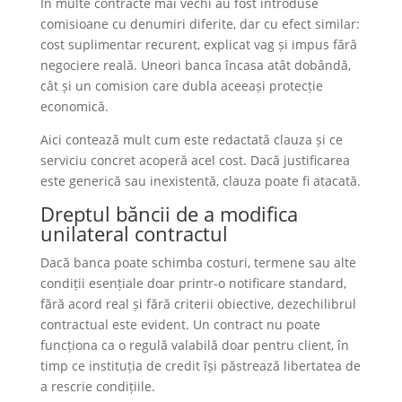
În multe contracte mai vechi au fost introduse
comisioane cu denumiri diferite, dar cu efect similar:
cost suplimentar recurent, explicat vag și impus fără
negociere reală. Uneori banca încasa atât dobândă,
cât și un comision care dubla aceeași protecție
economică.
Aici contează mult cum este redactată clauza și ce
serviciu concret acoperă acel cost. Dacă justificarea
este generică sau inexistentă, clauza poate fi atacată.
Dreptul băncii de a modifica
unilateral contractul
Dacă banca poate schimba costuri, termene sau alte
condiții esențiale doar printr-o notificare standard,
fără acord real și fără criterii obiective, dezechilibrul
contractual este evident. Un contract nu poate
funcționa ca o regulă valabilă doar pentru client, în
timp ce instituția de credit își păstrează libertatea de
a rescrie condițiile.