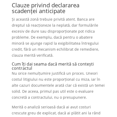
Clauze privind declararea
scadenței anticipate
Și această zonă trebuie privită atent. Banca are
dreptul să reacționeze la neplată, dar formulările
excesiv de dure sau disproporționate pot ridica
probleme. De exemplu, dacă pentru o abatere
minoră se ajunge rapid la exigibilitatea întregului
credit, fără un mecanism echilibrat de remediere,
clauza merită verificată.
Cum îți dai seama dacă merită să contești
contractul
Nu orice nemulțumire justifică un proces. Uneori
costul litigiului nu este proporțional cu miza, iar în
alte cazuri documentele arată clar că există un temei
solid. De aceea, primul pas util este o evaluare
concretă a contractului, nu o presupunere.
Merită o analiză serioasă dacă ai avut costuri
crescute greu de explicat, dacă ai plătit ani la rând