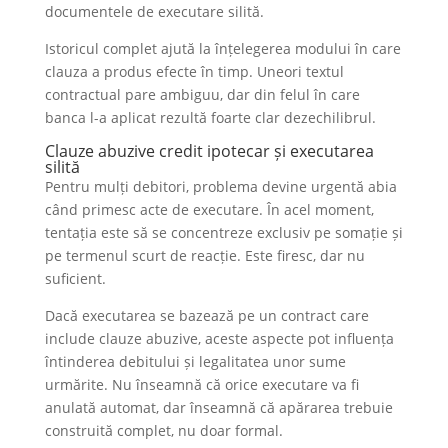
documentele de executare silită.
Istoricul complet ajută la înțelegerea modului în care
clauza a produs efecte în timp. Uneori textul
contractual pare ambiguu, dar din felul în care
banca l-a aplicat rezultă foarte clar dezechilibrul.
Clauze abuzive credit ipotecar și executarea
silită
Pentru mulți debitori, problema devine urgentă abia
când primesc acte de executare. În acel moment,
tentația este să se concentreze exclusiv pe somație și
pe termenul scurt de reacție. Este firesc, dar nu
suficient.
Dacă executarea se bazează pe un contract care
include clauze abuzive, aceste aspecte pot influența
întinderea debitului și legalitatea unor sume
urmărite. Nu înseamnă că orice executare va fi
anulată automat, dar înseamnă că apărarea trebuie
construită complet, nu doar formal.