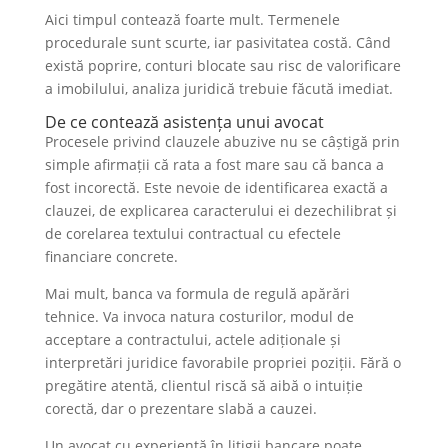
Aici timpul contează foarte mult. Termenele
procedurale sunt scurte, iar pasivitatea costă. Când
există poprire, conturi blocate sau risc de valorificare
a imobilului, analiza juridică trebuie făcută imediat.
De ce contează asistența unui avocat
Procesele privind clauzele abuzive nu se câștigă prin
simple afirmații că rata a fost mare sau că banca a
fost incorectă. Este nevoie de identificarea exactă a
clauzei, de explicarea caracterului ei dezechilibrat și
de corelarea textului contractual cu efectele
financiare concrete.
Mai mult, banca va formula de regulă apărări
tehnice. Va invoca natura costurilor, modul de
acceptare a contractului, actele adiționale și
interpretări juridice favorabile propriei poziții. Fără o
pregătire atentă, clientul riscă să aibă o intuiție
corectă, dar o prezentare slabă a cauzei.
Un avocat cu experiență în litigii bancare poate