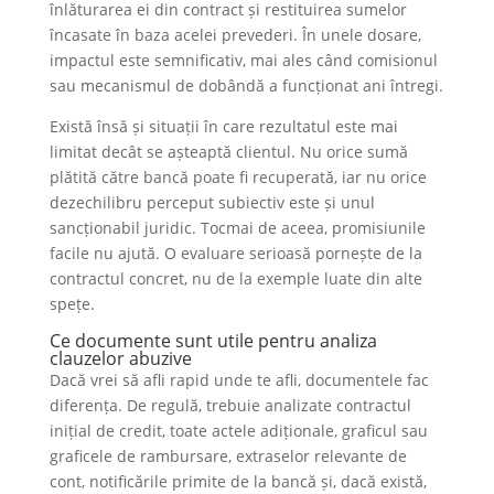
înlăturarea ei din contract și restituirea sumelor
încasate în baza acelei prevederi. În unele dosare,
impactul este semnificativ, mai ales când comisionul
sau mecanismul de dobândă a funcționat ani întregi.
Există însă și situații în care rezultatul este mai
limitat decât se așteaptă clientul. Nu orice sumă
plătită către bancă poate fi recuperată, iar nu orice
dezechilibru perceput subiectiv este și unul
sancționabil juridic. Tocmai de aceea, promisiunile
facile nu ajută. O evaluare serioasă pornește de la
contractul concret, nu de la exemple luate din alte
spețe.
Ce documente sunt utile pentru analiza
clauzelor abuzive
Dacă vrei să afli rapid unde te afli, documentele fac
diferența. De regulă, trebuie analizate contractul
inițial de credit, toate actele adiționale, graficul sau
graficele de rambursare, extraselor relevante de
cont, notificările primite de la bancă și, dacă există,