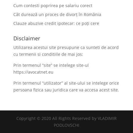
Cum contesti poprirea pe salariu corect
Cât durează un proces de divorț în România
Clauze abuzive credit ipotecar: ce poți cere
Disclaimer
Utilizarea acestui site presupune ca sunteti de acord
cu termenii si conditiile de mai jos:
Prin termenul “site” se intelege site-ul
https://avocatnet.eu
Prin termenul “utilizator” al site-ului se intelege orice
persoana fizica sau juridica care va accesa acest site.
Copyright © 2020 All Rights Reserved by VLADIMIR
PODLOVSCHI