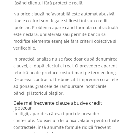
lăsând clientul fără protecție reală.
Nu orice clauză nefavorabilă este automat abuzivă.
Unele costuri sunt legale și firești într-un credit
ipotecar. Problema apare când formula contractuală
este neclară, unilaterală sau permite băncii să
modifice elemente esențiale fără criterii obiective și
verificabile.
În practică, analiza nu se face doar după denumirea
clauzei, ci după efectul ei real. O prevedere aparent
tehnică poate produce costuri mari pe termen lung.
De aceea, contractul trebuie citit împreună cu actele
adiționale, graficele de rambursare, notificările
băncii și istoricul plăților.
Cele mai frecvente clauze abuzive credit
ipotecar
În litigii, apar des câteva tipuri de prevederi
contestate. Nu există o listă fixă valabilă pentru toate
contractele, însă anumite formule ridică frecvent