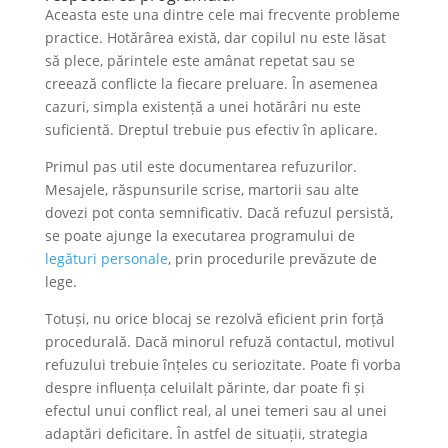
Aceasta este una dintre cele mai frecvente probleme
practice. Hotărârea există, dar copilul nu este lăsat
să plece, părintele este amânat repetat sau se
creează conflicte la fiecare preluare. În asemenea
cazuri, simpla existență a unei hotărâri nu este
suficientă. Dreptul trebuie pus efectiv în aplicare.
Primul pas util este documentarea refuzurilor.
Mesajele, răspunsurile scrise, martorii sau alte
dovezi pot conta semnificativ. Dacă refuzul persistă,
se poate ajunge la executarea programului de
legături personale
, prin procedurile prevăzute de
lege.
Totuși, nu orice blocaj se rezolvă eficient prin forță
procedurală. Dacă minorul refuză contactul, motivul
refuzului trebuie înțeles cu seriozitate. Poate fi vorba
despre influența celuilalt părinte, dar poate fi și
efectul unui conflict real, al unei temeri sau al unei
adaptări deficitare. În astfel de situații, strategia