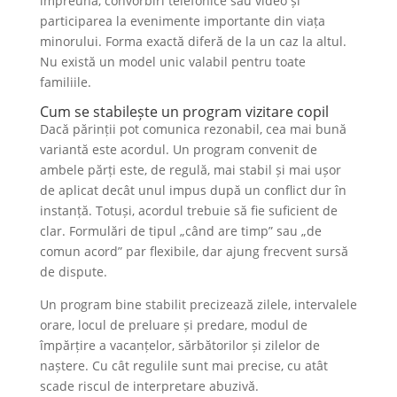
împreună, convorbiri telefonice sau video și
participarea la evenimente importante din viața
minorului. Forma exactă diferă de la un caz la altul.
Nu există un model unic valabil pentru toate
familiile.
Cum se stabilește un program vizitare copil
Dacă părinții pot comunica rezonabil, cea mai bună
variantă este acordul. Un program convenit de
ambele părți este, de regulă, mai stabil și mai ușor
de aplicat decât unul impus după un conflict dur în
instanță. Totuși, acordul trebuie să fie suficient de
clar. Formulări de tipul „când are timp” sau „de
comun acord” par flexibile, dar ajung frecvent sursă
de dispute.
Un program bine stabilit precizează zilele, intervalele
orare, locul de preluare și predare, modul de
împărțire a vacanțelor, sărbătorilor și zilelor de
naștere. Cu cât regulile sunt mai precise, cu atât
scade riscul de interpretare abuzivă.