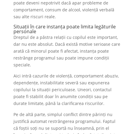
poate deveni nepotrivit dacă apar probleme de
comportament, consum de alcool, violență verbală
sau alte riscuri reale.
Situații în care instanța poate limita legăturile
personale
Dreptul de a păstra relații cu copilul este important,
dar nu este absolut. Dacă există motive serioase care
arată că minorul poate fi afectat, instanța poate
restrânge programul sau poate impune condiții
speciale.
Aici intră cazurile de violență, comportament abuziv,
dependențe, instabilitate severă sau expunerea
copilului la situații periculoase. Uneori, contactul
poate fi stabilit doar în anumite condiții sau pe
durate limitate, până la clarificarea riscurilor.
Pe de altă parte, simplul conflict dintre părinți nu
justifică automat restrângerea programului. Faptul
că foștii soți nu se suportă nu înseamnă, prin el