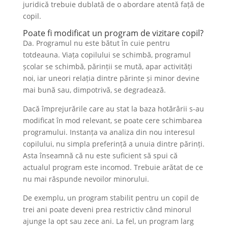
juridică trebuie dublată de o abordare atentă față de
copil.
Poate fi modificat un program de vizitare copil?
Da. Programul nu este bătut în cuie pentru
totdeauna. Viața copilului se schimbă, programul
școlar se schimbă, părinții se mută, apar activități
noi, iar uneori relația dintre părinte și minor devine
mai bună sau, dimpotrivă, se degradează.
Dacă împrejurările care au stat la baza hotărârii s-au
modificat în mod relevant, se poate cere schimbarea
programului. Instanța va analiza din nou interesul
copilului, nu simpla preferință a unuia dintre părinți.
Asta înseamnă că nu este suficient să spui că
actualul program este incomod. Trebuie arătat de ce
nu mai răspunde nevoilor minorului.
De exemplu, un program stabilit pentru un copil de
trei ani poate deveni prea restrictiv când minorul
ajunge la opt sau zece ani. La fel, un program larg