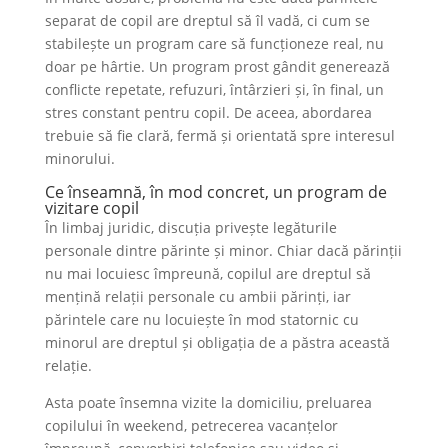
separat de copil are dreptul să îl vadă, ci cum se
stabilește un program care să funcționeze real, nu
doar pe hârtie. Un program prost gândit generează
conflicte repetate, refuzuri, întârzieri și, în final, un
stres constant pentru copil. De aceea, abordarea
trebuie să fie clară, fermă și orientată spre interesul
minorului.
Ce înseamnă, în mod concret, un program de
vizitare copil
În limbaj juridic, discuția privește legăturile
personale dintre părinte și minor. Chiar dacă părinții
nu mai locuiesc împreună, copilul are dreptul să
mențină relații personale cu ambii părinți, iar
părintele care nu locuiește în mod statornic cu
minorul are dreptul și obligația de a păstra această
relație.
Asta poate însemna vizite la domiciliu, preluarea
copilului în weekend, petrecerea vacanțelor