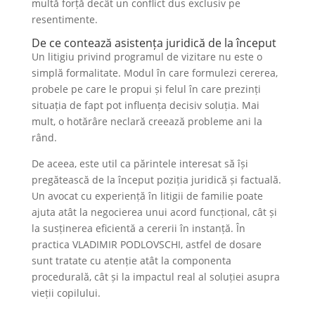
multă forță decât un conflict dus exclusiv pe
resentimente.
De ce contează asistența juridică de la început
Un litigiu privind programul de vizitare nu este o
simplă formalitate. Modul în care formulezi cererea,
probele pe care le propui și felul în care prezinți
situația de fapt pot influența decisiv soluția. Mai
mult, o hotărâre neclară creează probleme ani la
rând.
De aceea, este util ca părintele interesat să își
pregătească de la început poziția juridică și factuală.
Un avocat cu experiență în litigii de familie poate
ajuta atât la negocierea unui acord funcțional, cât și
la susținerea eficientă a cererii în instanță. În
practica VLADIMIR PODLOVSCHI, astfel de dosare
sunt tratate cu atenție atât la componenta
procedurală, cât și la impactul real al soluției asupra
vieții copilului.