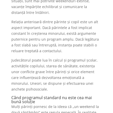
situații, sunt mai potrivite weekenduri extinse,
vacanțe împărțite echilibrat și comunicare la
distanță între întâlniri.
Relația anterioară dintre părinte și copil este un alt
aspect important. Dacă părintele a fost implicat
constant în creșterea minorului, există argumente
puternice pentru un program amplu. Dacă legătura
a fost slabă sau întreruptă, instanța poate stabili o
reluare treptată a contactului.
Judecătorul poate lua în calcul și programul școlar,
activitățile copilului, starea de sănătate, existența
unor conflicte grave între părinți și orice element
care influențează dezvoltarea emoțională a
minorului. Uneori, se dispune și efectuarea unei
anchete psihosociale.
Când programul standard nu este cea mai
bună soluție
Mulți părinți pornesc de la ideea că „un weekend la
două săptămâni” este regula generală. În realitate,