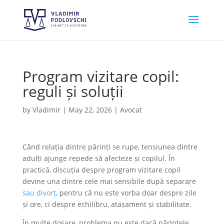
Program vizitare copil:
reguli și soluții
by
Vladimir
|
May 22, 2026
|
Avocat
Când relația dintre părinți se rupe, tensiunea dintre
adulți ajunge repede să afecteze și copilul. În
practică, discuția despre program vizitare copil
devine una dintre cele mai sensibile după separare
sau divorț
, pentru că nu este vorba doar despre zile
și ore, ci despre echilibru, atașament și stabilitate.
În multe dosare, problema nu este dacă părintele