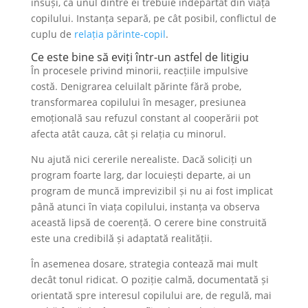
însuși, că unul dintre ei trebuie îndepărtat din viața
copilului. Instanța separă, pe cât posibil, conflictul de
cuplu de
relația părinte-copil
.
Ce este bine să eviți într-un astfel de litigiu
În procesele privind minorii, reacțiile impulsive
costă. Denigrarea celuilalt părinte fără probe,
transformarea copilului în mesager, presiunea
emoțională sau refuzul constant al cooperării pot
afecta atât cauza, cât și relația cu minorul.
Nu ajută nici cererile nerealiste. Dacă soliciți un
program foarte larg, dar locuiești departe, ai un
program de muncă imprevizibil și nu ai fost implicat
până atunci în viața copilului, instanța va observa
această lipsă de coerență. O cerere bine construită
este una credibilă și adaptată realității.
În asemenea dosare, strategia contează mai mult
decât tonul ridicat. O poziție calmă, documentată și
orientată spre interesul copilului are, de regulă, mai